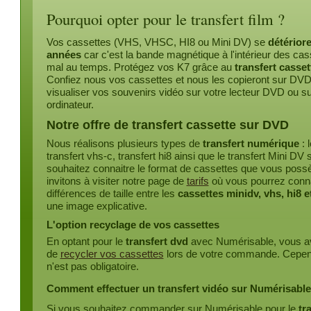
Pourquoi opter pour le transfert film ?
Vos cassettes (VHS, VHSC, HI8 ou Mini DV) se
détériore
années
car c'est la bande magnétique à l'intérieur des cas
mal au temps. Protégez vos K7 grâce au
transfert casse
Confiez nous vos cassettes et nous les copieront sur DV
visualiser vos souvenirs vidéo sur votre lecteur DVD ou su
ordinateur.
Notre offre de transfert cassette sur DVD
Nous réalisons plusieurs types de
transfert numérique
: 
transfert vhs-c, transfert hi8 ainsi que le transfert Mini D
souhaitez connaitre le format de cassettes que vous pos
invitons à visiter notre page de
tarifs
où vous pourrez conna
différences de taille entre les
cassettes minidv, vhs, hi8 e
une image explicative.
L'option recyclage de vos cassettes
En optant pour le
transfert dvd
avec Numérisable, vous ave
de
recycler vos cassettes
lors de votre commande. Cepend
n'est pas obligatoire.
Comment effectuer un transfert vidéo sur Numérisable
Si vous souhaitez commander sur Numérisable pour le
tr